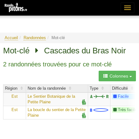
Bascu
la
naviga
Accueil
Randonnées
Mot-clé
Mot-clé
Cascades du Bras Noir
2 randonnées trouvées pour ce mot-clé
Colonnes
Région
Nom de la randonnée
Type
Difficulté
Est
Le Sentier Botanique de la
Facile
Petite Plaine
Est
La boucle du sentier de la Petite
Très facile
Plaine