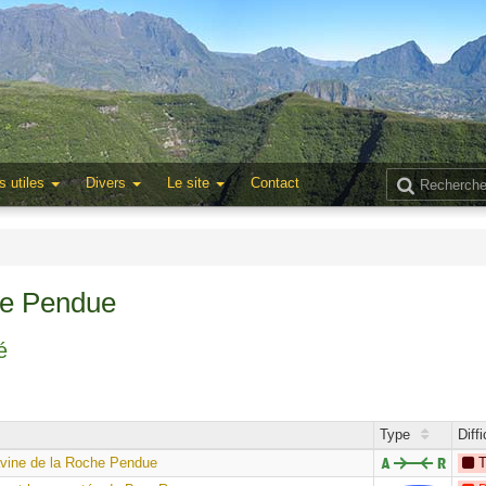
s utiles
Divers
Le site
Contact
he Pendue
é
Type
Diffi
avine de la Roche Pendue
T