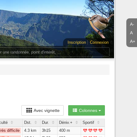
A-
A
A+
Inscription
Connexion
Avec vignette
Colonnes
culté
Dst.
Dur.
Déniv.+
Sportif
rès difficile
4.3 km
3h15
400 m