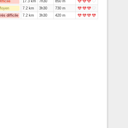
ifficile
17.3 km
7h30
850 m
Moyen
7.2 km
3h30
730 m
rès difficile
7.2 km
3h30
420 m