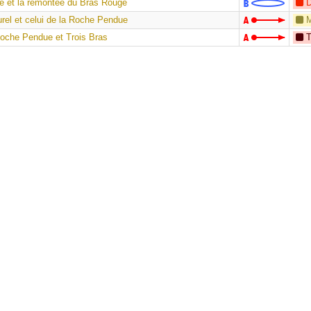
e et la remontée du Bras Rouge
D
urel et celui de la Roche Pendue
 Roche Pendue et Trois Bras
T