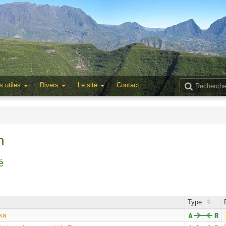
s utiles
Divers
Le site
Contact
n
é
Type
ka