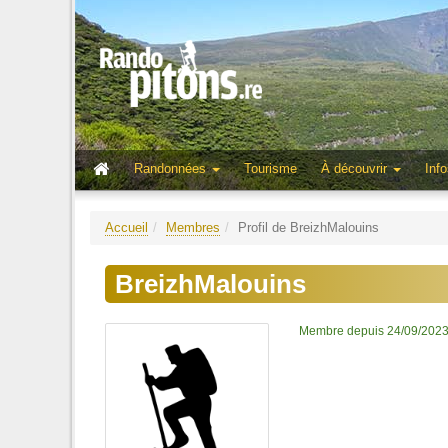
Randonnées
Tourisme
À découvrir
Info
Accueil
Membres
Profil de BreizhMalouins
BreizhMalouins
Membre depuis 24/09/202