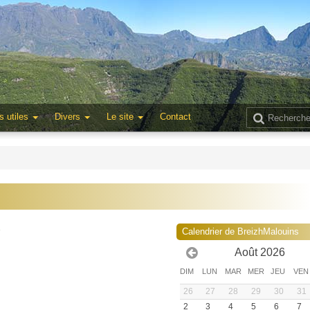
s utiles
Divers
Le site
Contact
3
Calendrier de BreizhMalouins
Août 2026
DIM
LUN
MAR
MER
JEU
VEN
26
27
28
29
30
31
2
3
4
5
6
7