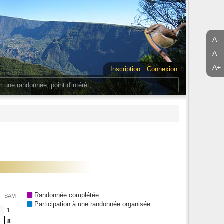
A-
A
A+
Inscription
Connexion
Randonnée complétée
SAM
Participation à une randonnée organisée
1
8