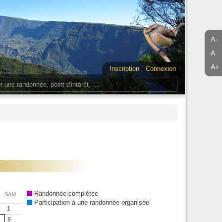
A-
A
A+
Inscription
Connexion
Randonnée complétée
SAM
Participation à une randonnée organisée
1
8