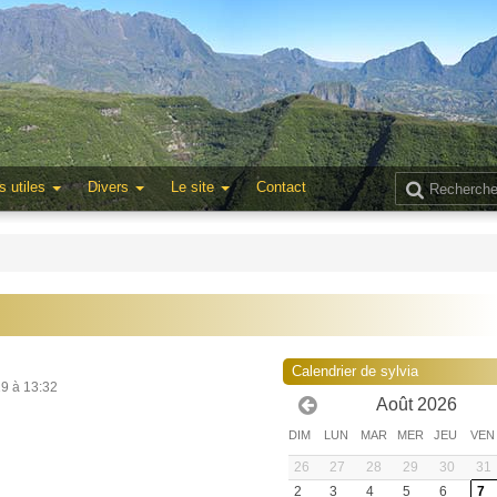
s utiles
Divers
Le site
Contact
Calendrier de sylvia
19 à 13:32
Août 2026
DIM
LUN
MAR
MER
JEU
VEN
26
27
28
29
30
31
2
3
4
5
6
7