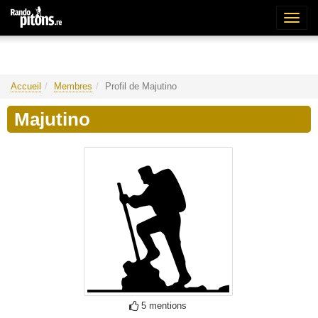
Bascu
la
naviga
Accueil
Membres
Profil de Majutino
Majutino
5 mentions