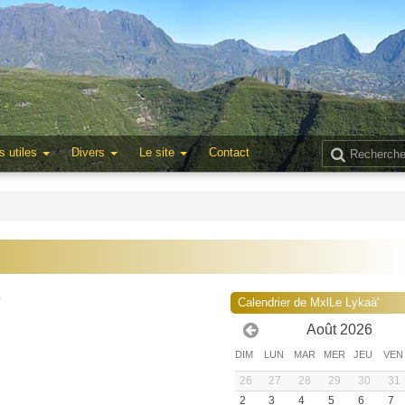
s utiles
Divers
Le site
Contact
0
Calendrier de MxlLe Lykaà'
Août 2026
DIM
LUN
MAR
MER
JEU
VEN
26
27
28
29
30
31
2
3
4
5
6
7