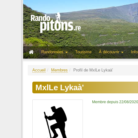
Randonnées
Tourisme
À découvrir
Info
Accueil
Membres
Profil de MxlLe Lykaà'
MxlLe Lykaà'
Membre depuis 22/08/202