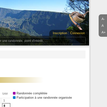
A-
A
A+
Inscription
Connexion
Randonnée complétée
SAM
Participation à une randonnée organisée
1
8