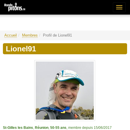
Bascu
la
naviga
Accueil
Membres
Profil de Lionel91
Lionel91
St-Gilles les Bains
,
Réunion
,
50-55 ans
, membre depuis 15/06/2017