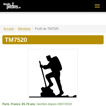
Bascu
la
naviga
Accueil
Membres
Profil de TM7520
TM7520
Paris
,
France
,
65-70 ans
, membre depuis 29/07/2020