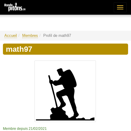
Bascu
la
naviga
Accueil
Membres
Profil de math97
math97
Membre depuis 21/02/2021