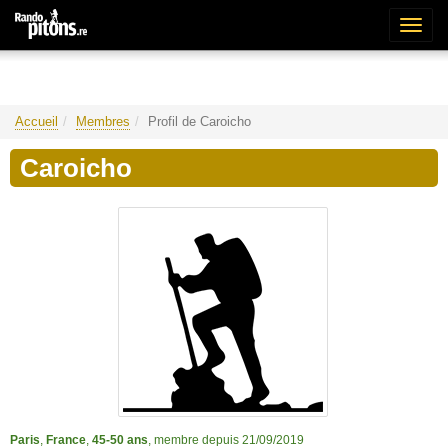
Bascu
la
naviga
Accueil
Membres
Profil de Caroicho
Caroicho
Paris
,
France
,
45-50 ans
, membre depuis 21/09/2019