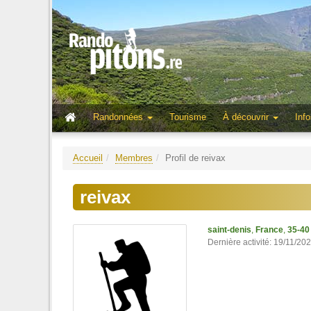
Randonnées
Tourisme
À découvrir
Info
Accueil
Membres
Profil de reivax
reivax
saint-denis
,
France
,
35-40
Dernière activité: 19/11/20