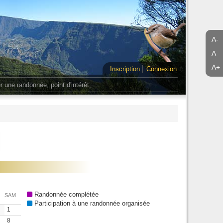
A-
A
A+
Inscription
Connexion
Randonnée complétée
SAM
Participation à une randonnée organisée
1
8