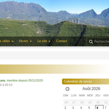
s utiles
Divers
Le site
Contact
 ans
, membre depuis 05/11/2020
Calendrier de reivax
20 à 05:53
Août 2026
DIM
LUN
MAR
MER
JEU
VEN
26
27
28
29
30
31
2
3
4
5
6
7