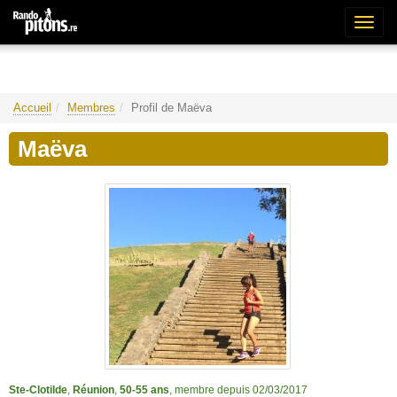
Bascu
la
naviga
Accueil
Membres
Profil de Maëva
Maëva
Ste-Clotilde
,
Réunion
,
50-55 ans
, membre depuis 02/03/2017