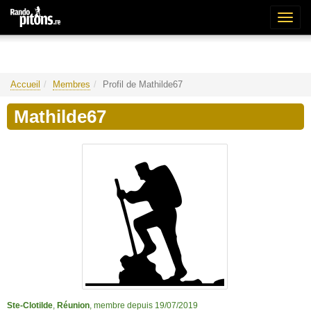
Bascu
la
naviga
Accueil
Membres
Profil de Mathilde67
Mathilde67
Ste-Clotilde
,
Réunion
, membre depuis 19/07/2019