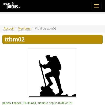
Bascu
la
naviga
Accueil
Membres
Profil de ttbm02
ttbm02
perles
,
France
,
30-35 ans
, membre depuis 02/08/2021