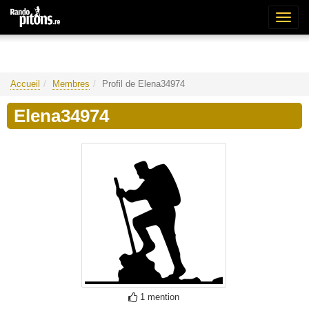
Bascu
la
naviga
Accueil
Membres
Profil de Elena34974
Elena34974
1 mention