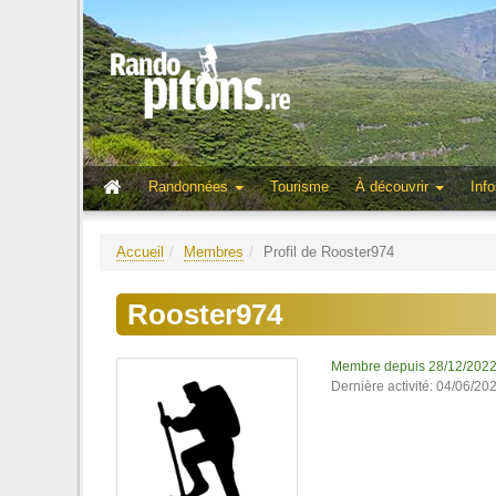
Randonnées
Tourisme
À découvrir
Info
Accueil
Membres
Profil de Rooster974
Rooster974
Membre depuis 28/12/202
Dernière activité: 04/06/20