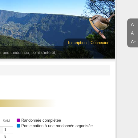
A-
A
A+
Inscription
Connexion
Randonnée complétée
SAM
Participation à une randonnée organisée
1
8