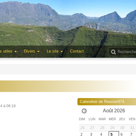
s utiles
Divers
Le site
Contact
2
Calendrier de Rooster974
24 à 06:16
Août 2026
DIM
LUN
MAR
MER
JEU
VEN
26
27
28
29
30
31
2
3
4
5
6
7