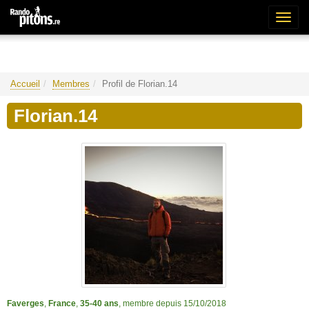
Bascu
la
naviga
Accueil
Membres
Profil de Florian.14
Florian.14
Faverges
,
France
,
35-40 ans
, membre depuis 15/10/2018