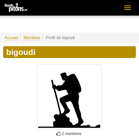
Bascu
la
naviga
Accueil
Membres
Profil de bigoudi
bigoudi
2 mentions