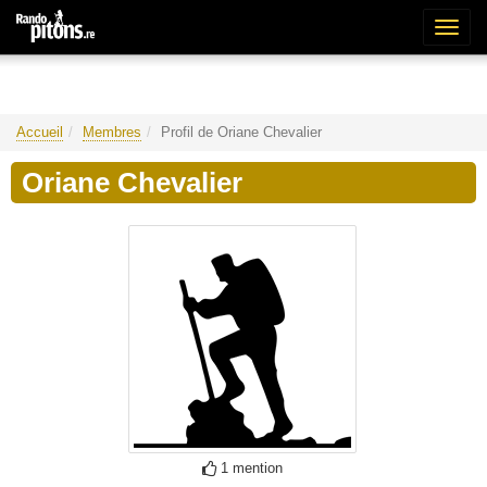
Bascu
la
naviga
Accueil
Membres
Profil de Oriane Chevalier
Oriane Chevalier
1 mention