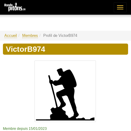
Bascu
la
naviga
Accueil
Membres
Profil de VictorB974
VictorB974
Membre depuis 15/01/2023