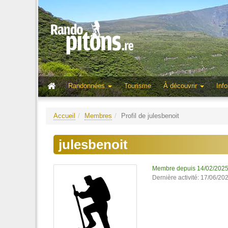
Randonnées
Tourisme
À découvrir
Info
Accueil
Membres
Profil de julesbenoit
julesbenoit
Membre depuis 14/02/202
Dernière activité: 17/06/20