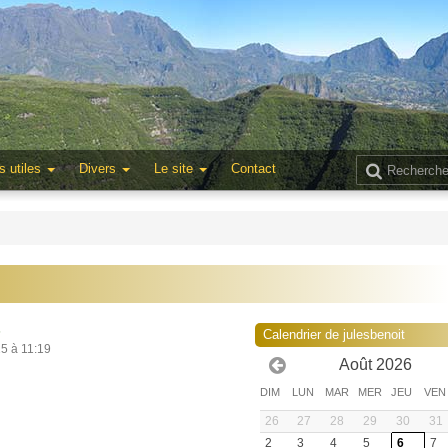
s utiles
Divers
Le site
Contact
5
Calendrier de julesbenoit
25 à 11:19
Août 2026
DIM
LUN
MAR
MER
JEU
VEN
26
27
28
29
30
31
2
3
4
5
6
7