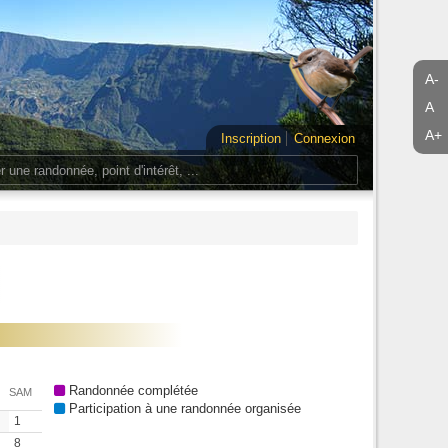
A-
A
A+
Inscription
Connexion
Randonnée complétée
SAM
Participation à une randonnée organisée
1
8