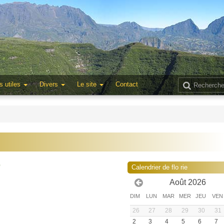
s utiles
Divers
Le site
Contact
0
Calendrier de flo rie
Août 2026
DIM
LUN
MAR
MER
JEU
VEN
26
27
28
29
30
31
2
3
4
5
6
7