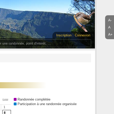
A-
A
A+
Inscription
Connexion
Randonnée complétée
SAM
Participation à une randonnée organisée
1
8