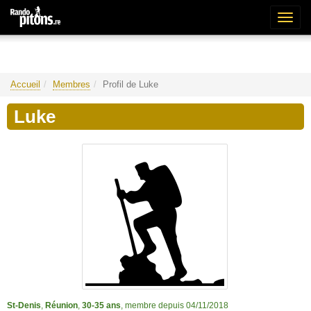
Bascu
la
naviga
Accueil
Membres
Profil de Luke
Luke
St-Denis
,
Réunion
,
30-35 ans
, membre depuis 04/11/2018