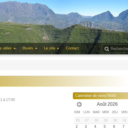
s utiles
Divers
Le site
Contact
1
Calendrier de nono78560
21 à 17:05
Août 2026
DIM
LUN
MAR
MER
JEU
VEN
26
27
28
29
30
31
2
3
4
5
6
7