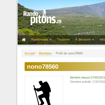
Randonnées
Tourisme
À découvrir
Info
Accueil
Membres
Profil de nono78560
nono78560
Membre depuis 07/05/202
Dernière activité: 17/07/20