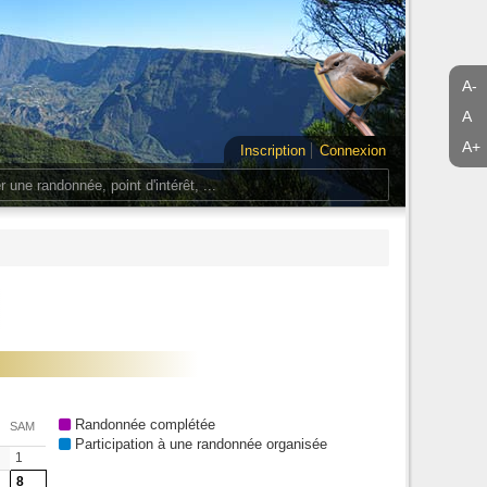
A-
A
A+
Inscription
Connexion
Randonnée complétée
SAM
Participation à une randonnée organisée
1
8