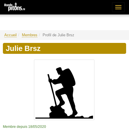
Bascu
la
naviga
Accueil
Membres
Profil de Julie Brsz
Julie Brsz
Membre depuis 18/05/2020