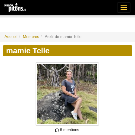
Bascu
la
naviga
Accueil
Membres
Profil de mamie Telle
mamie Telle
6 mentions