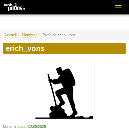
Bascu
la
naviga
Accueil
Membres
Profil de erich_vons
erich_vons
Membre depuis 02/05/2025