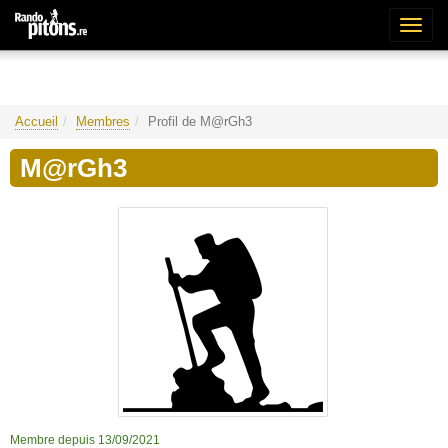
Bascu
la
naviga
Accueil
Membres
Profil de M@rGh3
M@rGh3
Membre depuis 13/09/2021