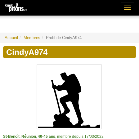
Bascu
la
naviga
Accueil
Membres
Profil de CindyA974
CindyA974
St-Benoît
,
Réunion
,
40-45 ans
, membre depuis 17/03/2022