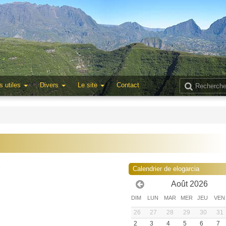
s utiles
Divers
Le site
Contact
3
Calendrier de elogarcia
Août 2026
DIM
LUN
MAR
MER
JEU
VEN
26
27
28
29
30
31
2
3
4
5
6
7