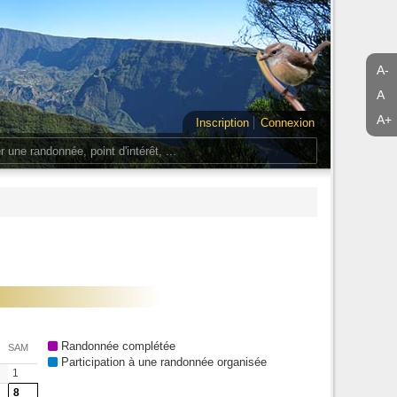
A-
A
A+
Inscription
Connexion
Randonnée complétée
SAM
Participation à une randonnée organisée
1
8