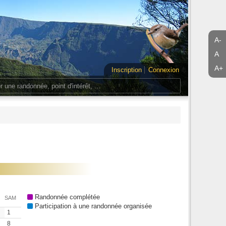
A-
A
A+
Inscription
Connexion
Randonnée complétée
SAM
Participation à une randonnée organisée
1
8