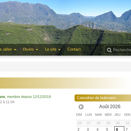
s utiles
Divers
Le site
Contact
ans
, membre depuis 12/12/2019
Calendrier de bobmarin
22 à 11:04
Août 2026
DIM
LUN
MAR
MER
JEU
VEN
26
27
28
29
30
31
2
3
4
5
6
7