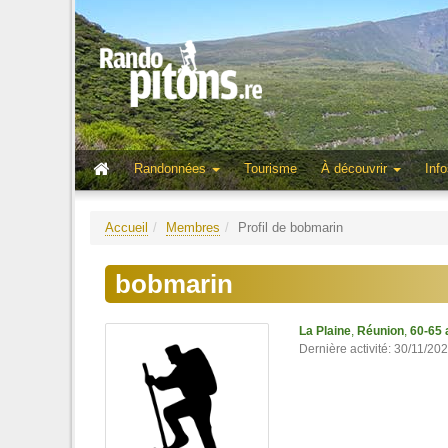
Randonnées
Tourisme
À découvrir
Info
Accueil
Membres
Profil de bobmarin
bobmarin
La Plaine
,
Réunion
,
60-65 
Dernière activité: 30/11/20