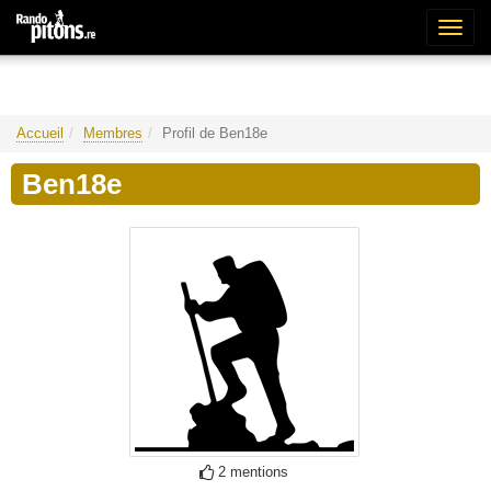
Bascu
la
naviga
Accueil
Membres
Profil de Ben18e
Ben18e
2 mentions