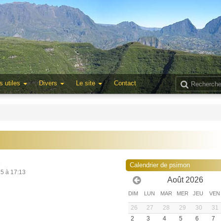
s utiles
Divers
Le site
Contact
3
Calendrier de psimon
25 à 17:13
Août 2026
DIM
LUN
MAR
MER
JEU
VEN
26
27
28
29
30
31
2
3
4
5
6
7