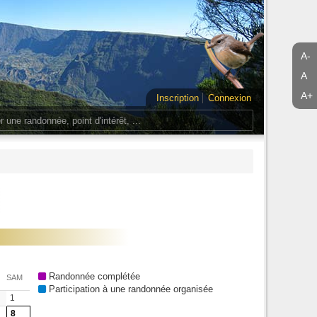
A-
A
A+
Inscription
Connexion
Randonnée complétée
SAM
Participation à une randonnée organisée
1
8