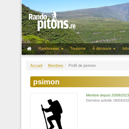
Randonnées
Tourisme
À découvrir
Info
Accueil
Membres
Profil de psimon
psimon
Membre depuis 20/08/202
Dernière activité: 09/04/20