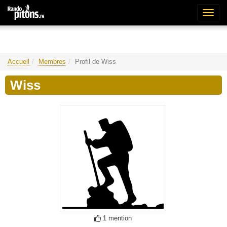
Bascu
la
naviga
Accueil
Membres
Profil de Wiss
Wiss
1 mention