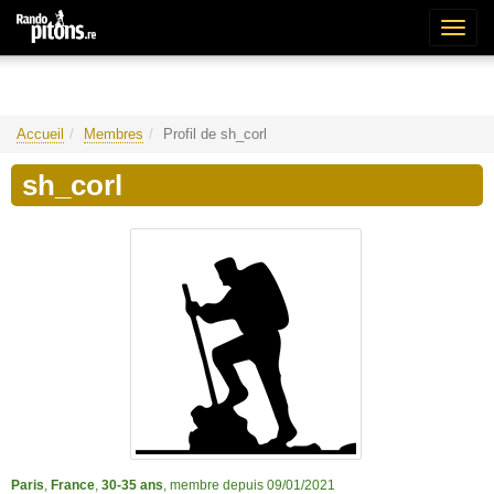
Bascu
la
naviga
Accueil
Membres
Profil de sh_corl
sh_corl
Paris
,
France
,
30-35 ans
, membre depuis 09/01/2021