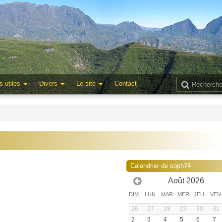
s utiles
Divers
Le site
Contact
Calendrier de soph74
Août 2026
DIM
LUN
MAR
MER
JEU
VEN
26
27
28
29
30
31
2
3
4
5
6
7