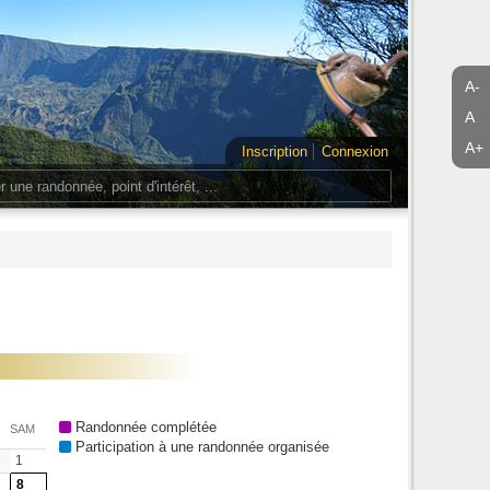
A-
A
A+
Inscription
Connexion
Randonnée complétée
SAM
Participation à une randonnée organisée
1
8