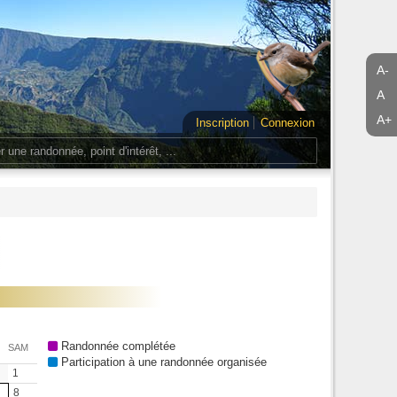
A-
A
A+
Inscription
Connexion
Randonnée complétée
SAM
Participation à une randonnée organisée
1
8