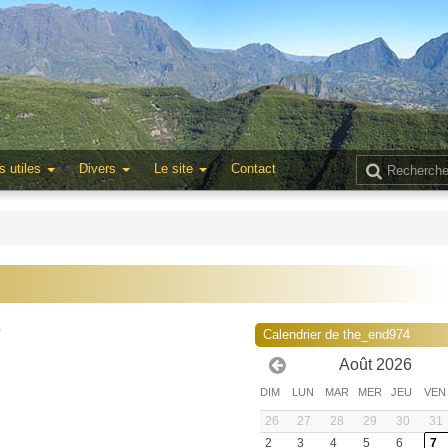
s utiles
Divers
Le site
Contact
0
Calendrier de the_end974
Août 2026
DIM
LUN
MAR
MER
JEU
VEN
26
27
28
29
30
31
2
3
4
5
6
7