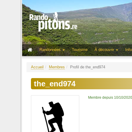
Randonnées
Tourisme
À découvrir
Info
Accueil
Membres
Profil de the_end974
the_end974
Membre depuis 10/10/202