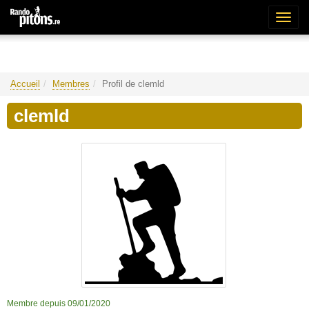
Bascu
la
naviga
Accueil
Membres
Profil de clemld
clemld
Membre depuis 09/01/2020