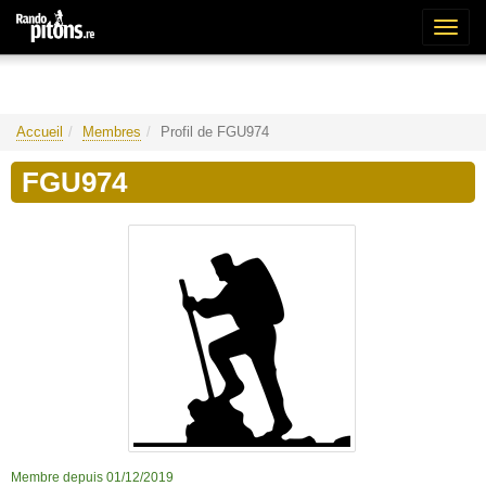
Bascu
la
naviga
Accueil
Membres
Profil de FGU974
FGU974
Membre depuis 01/12/2019