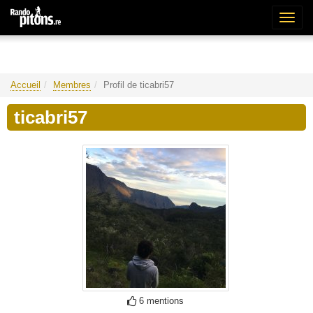
Bascu
la
naviga
Accueil
Membres
Profil de ticabri57
ticabri57
6 mentions