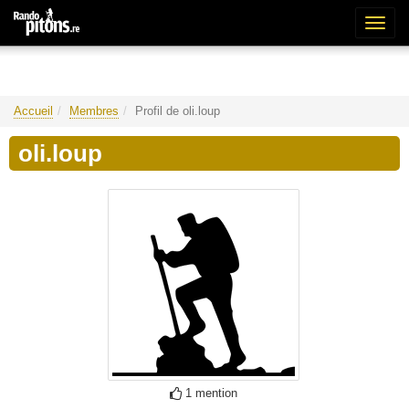
Bascu
la
naviga
Accueil
Membres
Profil de oli.loup
oli.loup
1 mention