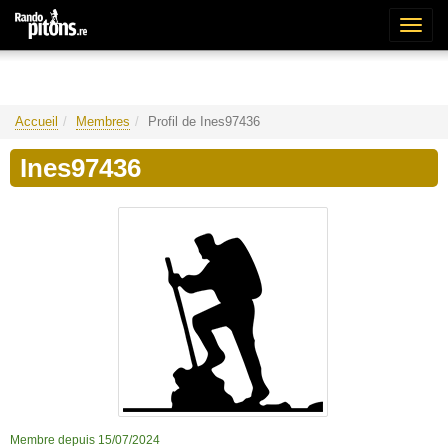
Bascu
la
naviga
Accueil
Membres
Profil de Ines97436
Ines97436
Membre depuis 15/07/2024