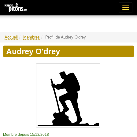
Bascu
la
naviga
Accueil
Membres
Profil de Audrey O'drey
Audrey O'drey
Membre depuis 15/12/2018