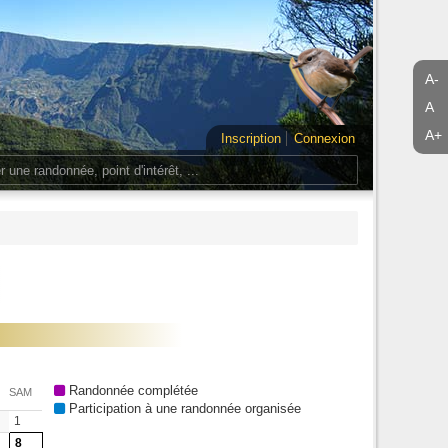
A-
A
A+
Inscription
Connexion
Randonnée complétée
SAM
Participation à une randonnée organisée
1
8