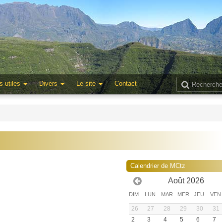
s utiles
Divers
Le site
Contact
Calendrier de MCtz
Août 2026
DIM
LUN
MAR
MER
JEU
VEN
26
27
28
29
30
31
2
3
4
5
6
7