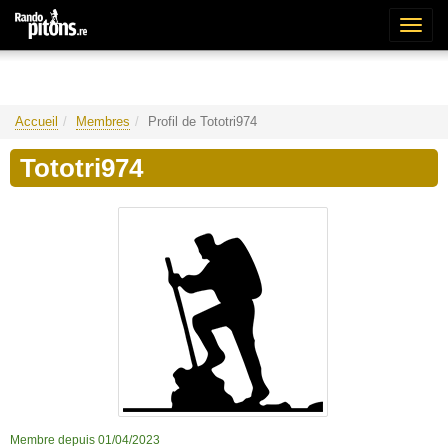
Bascu
la
naviga
Accueil
Membres
Profil de Tototri974
Tototri974
Membre depuis 01/04/2023