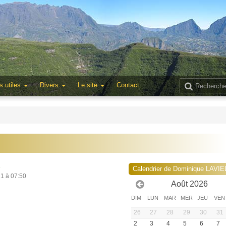
s utiles
Divers
Le site
Contact
6
Calendrier de Dominique LAVI
21 à 07:50
Août 2026
DIM
LUN
MAR
MER
JEU
VEN
26
27
28
29
30
31
2
3
4
5
6
7