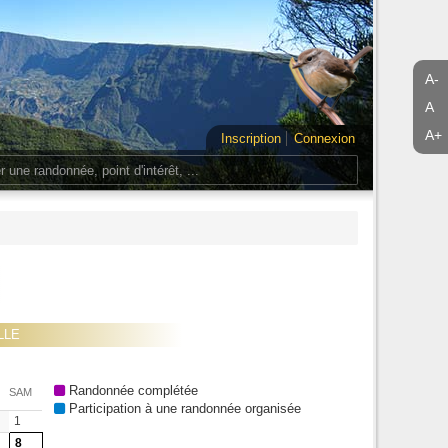
A-
A
A+
Inscription
Connexion
ELLE
Randonnée complétée
SAM
Participation à une randonnée organisée
1
8