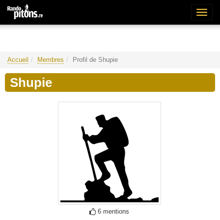
Bascu
la
naviga
Accueil
Membres
Profil de Shupie
Shupie
6 mentions