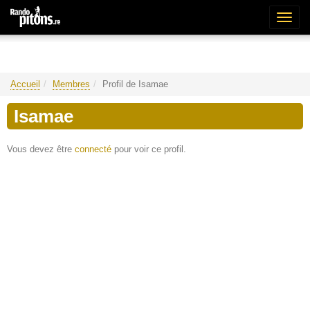
Bascu
la
naviga
Accueil
Membres
Profil de Isamae
Isamae
Vous devez être
connecté
pour voir ce profil.