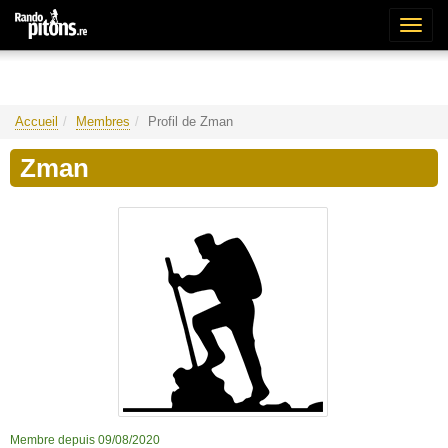
Bascu
la
naviga
Accueil
Membres
Profil de Zman
Zman
Membre depuis 09/08/2020